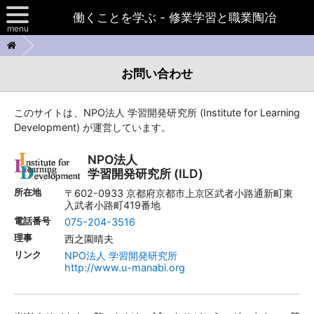
働くことを学ぶ - 修業学習と職業陶冶
menu
日本における修業学習
お問い合わせ
諸外国の制度
このサイトは、NPO法人 学習開発研究所 (Institute for Learning
スイスの陶冶の道
お問い合わせ
Development) が運営しています。
NPO法人
ボローニャプロセス
学習開発研究所 (ILD)
所在地
〒602-0933 京都府京都市上京区武者小路通新町東
フランスの修業学習
入武者小路町419番地
電話番号
075-204-3516
理事
西之園晴夫
リンク
NPO法人 学習開発研究所
http://www.u-manabi.org