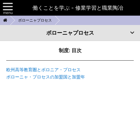
働くことを学ぶ - 修業学習と職業陶冶
menu
ボローニャプロセス
日本における修業学習
ボローニャプロセス
諸外国の制度
ボローニャプロセス
制度: 目次
TOP
スイスの陶冶の道
お問い合わせ
制度
欧州高等教育圏とボロニア・プロセス
ボローニャプロセス
ボローニャ・プロセスの加盟国と加盟年
参考資料
フランスの修業学習